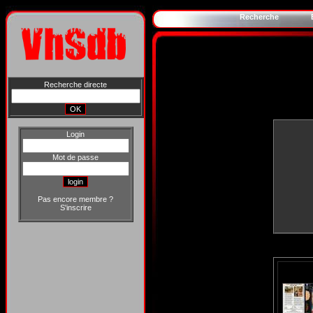
Recherche
Recherche directe
Login
Mot de passe
Pas encore membre ?
S'inscrire