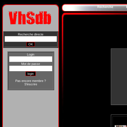
Recherche
Recherche directe
Login
Mot de passe
Pas encore membre ?
S'inscrire