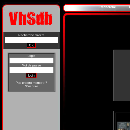
Recherche
Recherche directe
Login
Mot de passe
Pas encore membre ?
S'inscrire