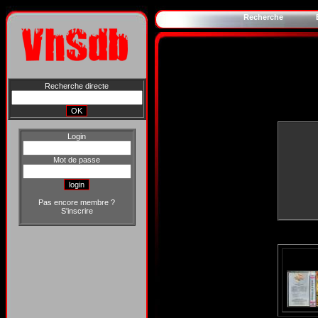
Recherche
Recherche directe
Login
Mot de passe
Pas encore membre ?
S'inscrire