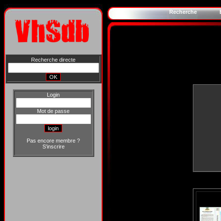
Recherche
Recherche directe
Login
Mot de passe
Pas encore membre ?
S'inscrire