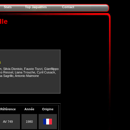
Stats
Top Jaquettes
Contact
lle
s
n
,
Silvia Dionisio
,
Fausto Tozzi
,
Gianfilippo
co Ressel
,
Liana Trouche
,
Cyril Cusack
,
na Sagrillo
,
Antonio Maimone
Référence
Année
Origine
AV 749
1980