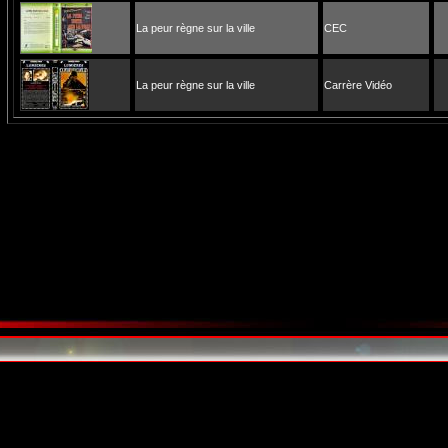
La peur règne sur la ville
CEC
La peur règne sur la ville
Carrère Vidéo