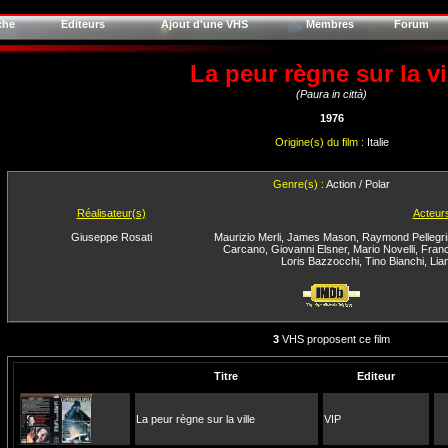
che
Editeurs
Ajout d'une VHS
Membres
Forum
La peur règne sur la vi
(Paura in città)
1976
Origine(s) du film :
Italie
Genre(s) :
Action / Polar
Réalisateur(s)
Acteur
Giuseppe Rosati
Maurizio Merli
,
James Mason
,
Raymond Pellegri
Carcano
,
Giovanni Elsner
,
Mario Novelli
,
Fran
Loris Bazzocchi
,
Tino Bianchi
,
Lia
3
VHS proposent ce film
Titre
Editeur
La peur règne sur la ville
VIP