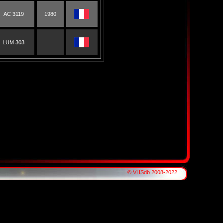
AC 3119
1980
LUM 303
© VHSdb 2008-2022