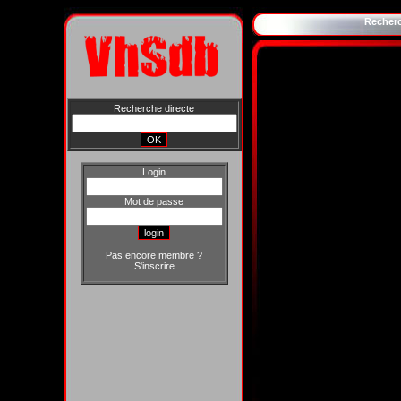
Recher
Recherche directe
Login
Mot de passe
Pas encore membre ?
S'inscrire