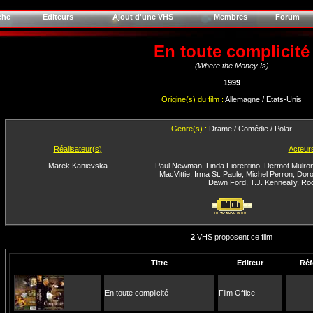
che
Editeurs
Ajout d'une VHS
Membres
Forum
En toute complicité
(Where the Money Is)
1999
Origine(s) du film :
Allemagne / Etats-Unis
Genre(s) :
Drame / Comédie / Polar
Réalisateur(s)
Acteur
Marek Kanievska
Paul Newman
,
Linda Fiorentino
,
Dermot Mulro
MacVittie
,
Irma St. Paule
,
Michel Perron
,
Doro
Dawn Ford
,
T.J. Kenneally
,
Ro
2
VHS proposent ce film
Titre
Editeur
Réf
En toute complicité
Film Office