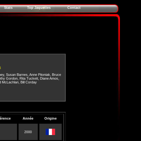
Stats
Top Jaquettes
Contact
s
ney
,
Susan Barnes
,
Anne Pitoniak
,
Bruce
thy Gordon
,
Rita Tuckett
,
Diane Amos
,
d McLachlan
,
Bill Corday
érence
Année
Origine
2000