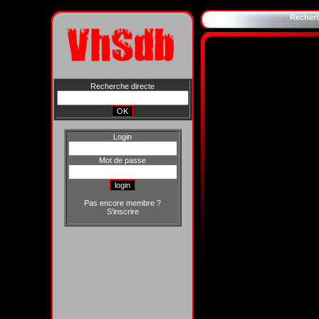
Recher
Recherche directe
Login
Mot de passe
Pas encore membre ?
S'inscrire