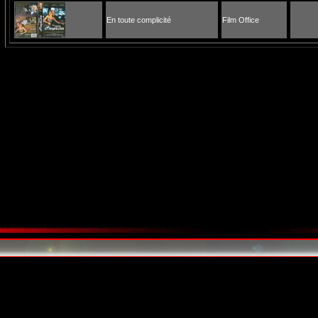
En toute complicité
Film Office