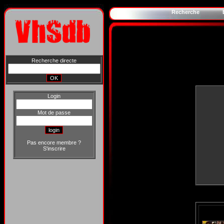
Recherche
Recherche directe
Login
Mot de passe
Pas encore membre ?
S'inscrire