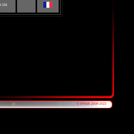
3.336
© VHSdb 2008-2022