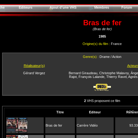
che
Editeurs
Ajout d'une VHS
Membres
Forum
Bras de fer
(Bras de fer)
1985
Origine(s) du film :
France
Genre(s) :
Drame / Action
Réalisateur(s)
Acteur
Gérard Vergez
Bernard Giraudeau
,
Christophe Malavoy
,
Ánge
Rajot
,
François Lalande
,
Thierry Ravel
,
Agnès
2
VHS proposent ce film
Titre
Editeur
Référe
Bras de fer
Carrère Vidéo
93.33