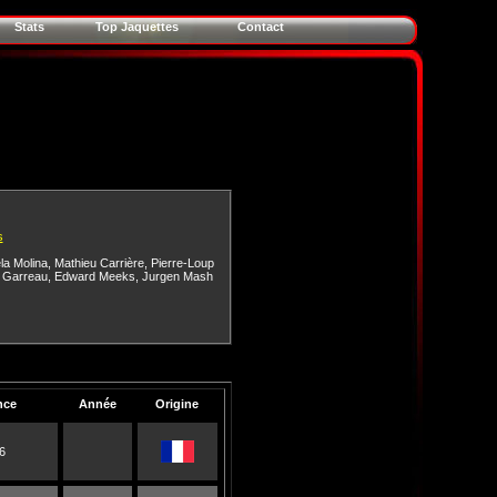
Stats
Top Jaquettes
Contact
s
la Molina
,
Mathieu Carrière
,
Pierre-Loup
 Garreau
,
Edward Meeks
,
Jurgen Mash
nce
Année
Origine
6