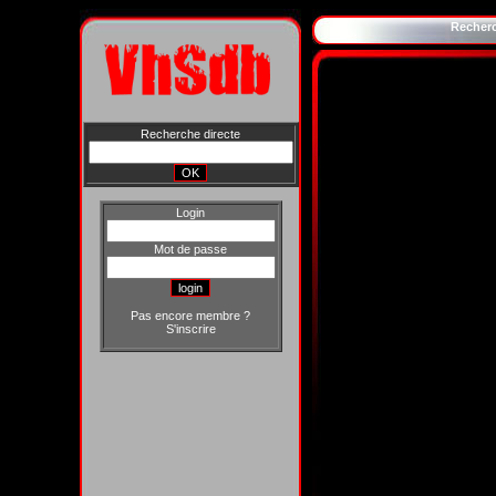
Recher
Recherche directe
Login
Mot de passe
Pas encore membre ?
S'inscrire