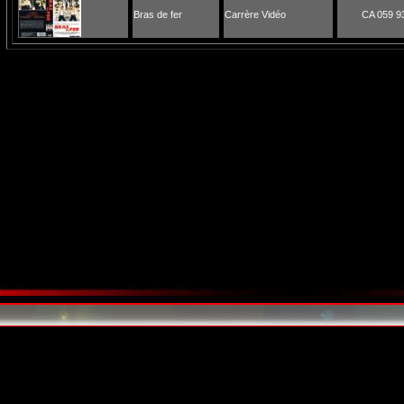
Bras de fer
Carrère Vidéo
CA 059 9