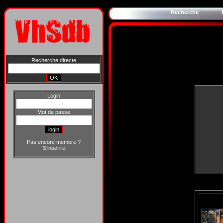
Recherche
Recherche directe
Login
Mot de passe
Pas encore membre ?
S'inscrire