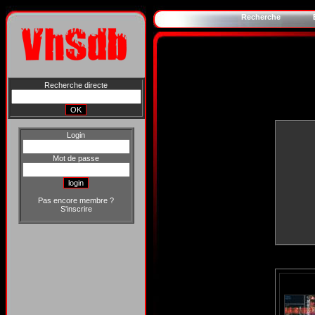
Recherche
Recherche directe
Login
Mot de passe
Pas encore membre ?
S'inscrire