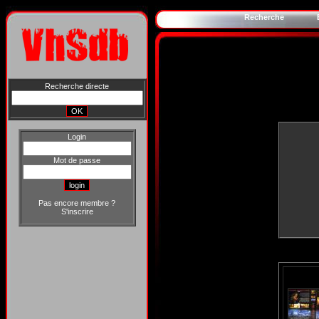
Recherche
Recherche directe
Login
Mot de passe
Pas encore membre ?
S'inscrire