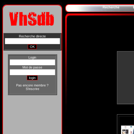
Recherche
Recherche directe
Login
Mot de passe
Pas encore membre ?
S'inscrire