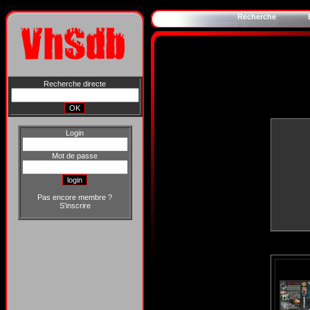
Recherche
Recherche directe
Login
Mot de passe
Pas encore membre ?
S'inscrire