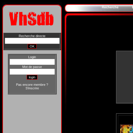
Recherche
Recherche directe
Login
Mot de passe
Pas encore membre ?
S'inscrire