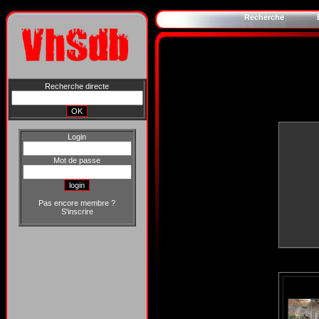
Recherche
Recherche directe
Login
Mot de passe
Pas encore membre ?
S'inscrire