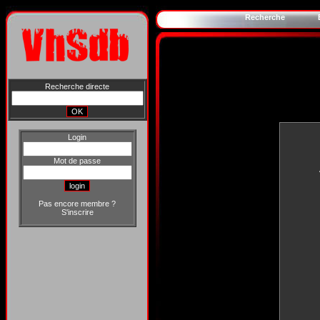
Recherche
Recherche directe
Login
Mot de passe
Pas encore membre ?
S'inscrire