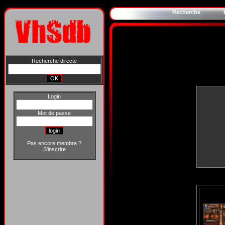
Recherche
Recherche directe
Login
Mot de passe
Pas encore membre ?
S'inscrire