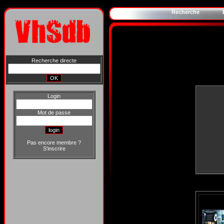
Recherche
Recherche directe
Login
Mot de passe
Pas encore membre ?
S'inscrire