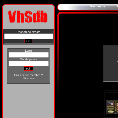
Recherche
Recherche directe
Login
Mot de passe
Pas encore membre ?
S'inscrire