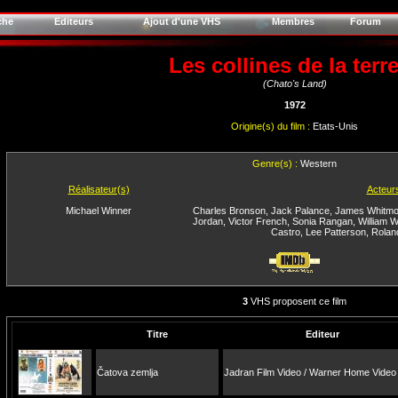
che
Editeurs
Ajout d'une VHS
Membres
Forum
Les collines de la terr
(Chato's Land)
1972
Origine(s) du film :
Etats-Unis
Genre(s) :
Western
Réalisateur(s)
Acteur
Michael Winner
Charles Bronson
,
Jack Palance
,
James Whitmo
Jordan
,
Victor French
,
Sonia Rangan
,
William 
Castro
,
Lee Patterson
,
Rolan
3
VHS proposent ce film
Titre
Editeur
Čatova zemlja
Jadran Film Video / Warner Home Video