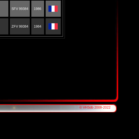
SFV 99384
1986
ZFV 99384
1984
© VHSdb 2008-2022