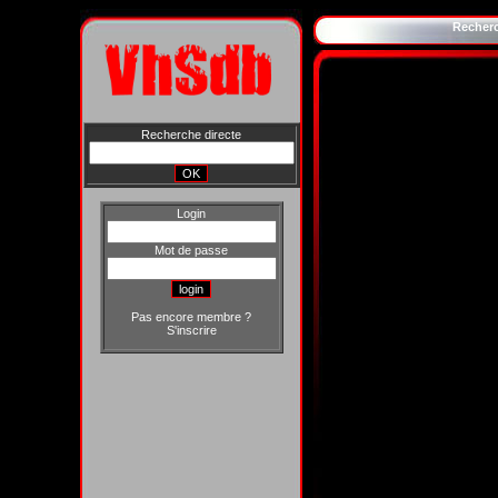
Recher
Recherche directe
Login
Mot de passe
Pas encore membre ?
S'inscrire