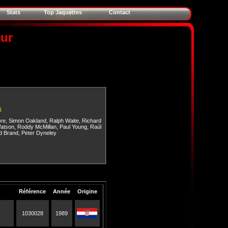
Stats
Top Jaquettes
Contact
eur
s
re
,
Simon Oakland
,
Ralph Waite
,
Richard
Watson
,
Roddy McMillan
,
Paul Young
,
Raúl
d Brand
,
Peter Dyneley
Référence
Année
Origine
1030028
1989