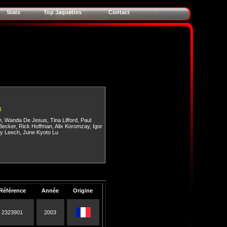
Stats
Top Jaquettes
Contact
s
n
,
Wanda De Jesus
,
Tina Lifford
,
Paul
Becker
,
Rick Hoffman
,
Alix Koromzay
,
Igor
ly Leech
,
June Kyoto Lu
Référence
Année
Origine
2323901
2003