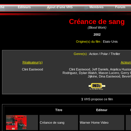
che
Editeurs
Ajout d'une VHS
Membres
Forum
Créance de sang
(Blood Work)
2002
Origine(s) du film :
Etats-Unis
Genre(s) :
Action / Polar / Thriller
Réalisateur(s)
Acteur
Clint Eastwood
Clint Eastwood
,
Jeff Daniels
,
Anjelica Husto
Rodriguez
,
Dylan Walsh
,
Mason Lucero
,
Gerry 
Jijikine
,
Dina Eastwood
,
Bever
1
VHS propose ce film
Titre
Editeur
Créance de sang
Warner Home Video