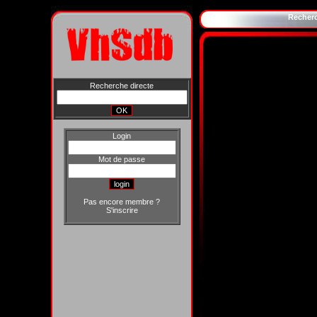
Recher
Recherche directe
Login
Mot de passe
Pas encore membre ?
S'inscrire