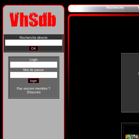
Recherche
Recherche directe
Login
Mot de passe
Pas encore membre ?
S'inscrire