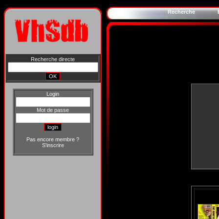
Recherche
Recherche directe
Login
Mot de passe
Pas encore membre ?
S'inscrire