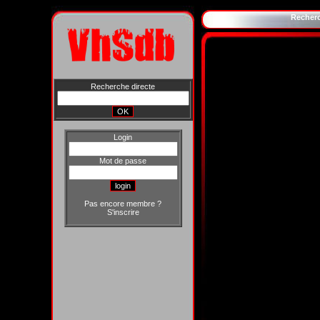
Recher
Recherche directe
Login
Mot de passe
Pas encore membre ?
S'inscrire