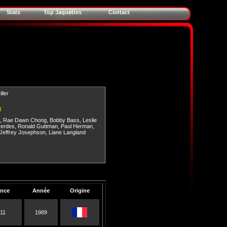
Stats
Top Jaquettes
Contact
ller
s
,
Rae Dawn Chong
,
Bobby Bass
,
Leslie
erdes
,
Ronald Guttman
,
Paul Herman
,
Jeffrey Josephson
,
Liane Langland
ence
Année
Origine
 11
1989