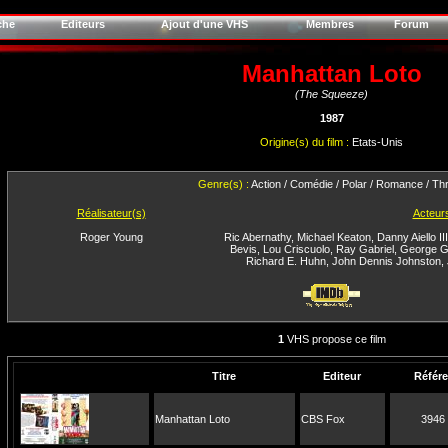
che
Editeurs
Ajout d'une VHS
Membres
Forum
Manhattan Loto
(The Squeeze)
1987
Origine(s) du film :
Etats-Unis
Genre(s) :
Action / Comédie / Polar / Romance / Thri
Réalisateur(s)
Acteur
Roger Young
Ric Abernathy
,
Michael Keaton
,
Danny Aiello III
Bevis
,
Lou Criscuolo
,
Ray Gabriel
,
George G
Richard E. Huhn
,
John Dennis Johnston
,
1
VHS propose ce film
Titre
Editeur
Référ
Manhattan Loto
CBS Fox
3946