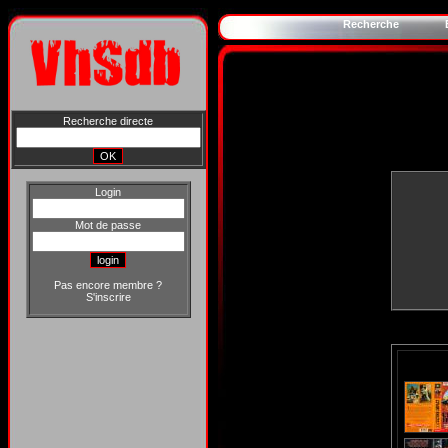
Recherche
Recherche directe
Login
Mot de passe
Pas encore membre ?
S'inscrire