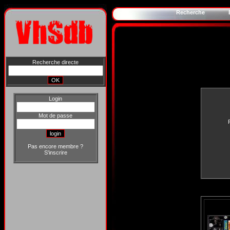
Recherche
Recherche directe
Login
Mot de passe
Pas encore membre ?
S'inscrire