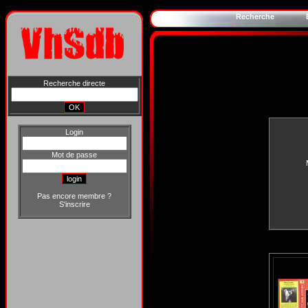
Recherche
Recherche directe
Login
Mot de passe
Pas encore membre ?
S'inscrire