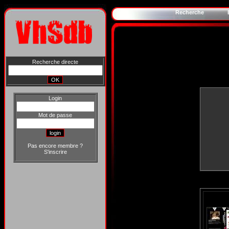
Recherche
Recherche directe
Login
Mot de passe
Pas encore membre ?
S'inscrire