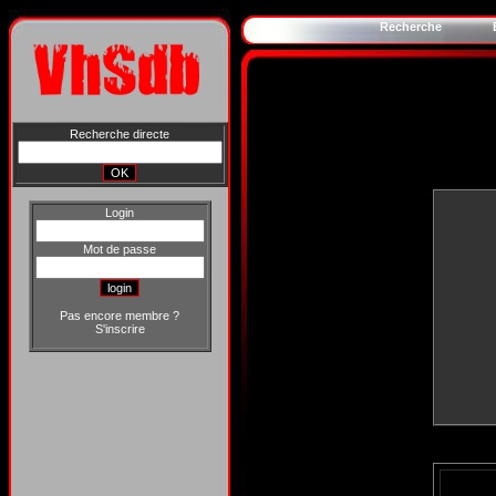
Recherche
Recherche directe
Login
Mot de passe
Pas encore membre ?
S'inscrire