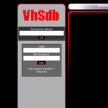
Recher
Recherche directe
Login
Mot de passe
Pas encore membre ?
S'inscrire