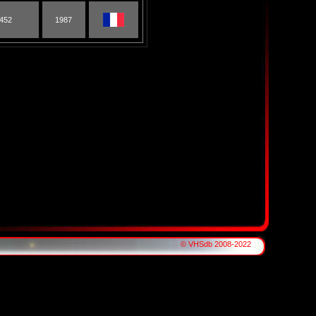
452
1987
© VHSdb 2008-2022