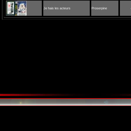
Je hais les acteurs
Proserpine