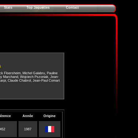
Stats
Top Jaquettes
Contact
s
ick Floersheim
,
Michel Galabru
,
Pauline
y Marchand
,
Wojciech Pszoniak
,
Jean-
arpi
,
Claude Chabrol
,
Jean-Paul Comart
érence
Année
Origine
452
1987