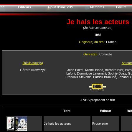
che
Editeurs
Ajout d'une VHS
Membres
Forum
Je hais les acteurs
(Je hais les acteurs)
1986
Origine(s) du film :
France
Genre(s) :
Comédie
Réalisateur(s)
Acteur
Gérard Krawczyk
Jean Poiret
,
Michel Blanc
,
Bernard Blier
,
Patr
Lafont
,
Dominique Lavanant
,
Sophie Duez
,
Gu
François Stévenin
,
Patrick Braoudé
,
Jezabel C
2
VHS proposent ce film
Titre
Editeur
Réf
Je hais les acteurs
Proserpine