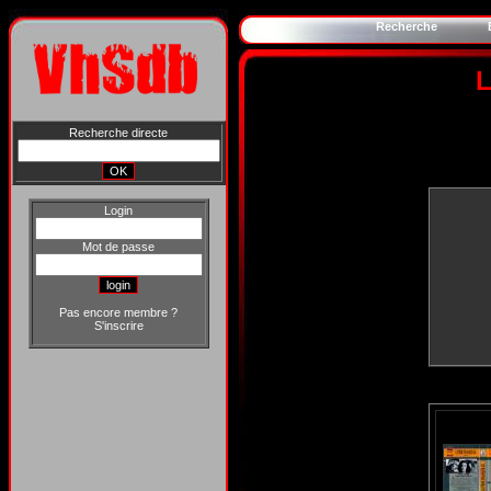
Recherche
L
Recherche directe
Login
Mot de passe
Pas encore membre ?
S'inscrire