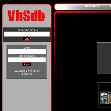
Recherche
Recherche directe
Login
Mot de passe
Pas encore membre ?
S'inscrire