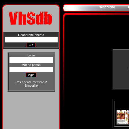
Recherche
Recherche directe
Login
Mot de passe
Pas encore membre ?
S'inscrire