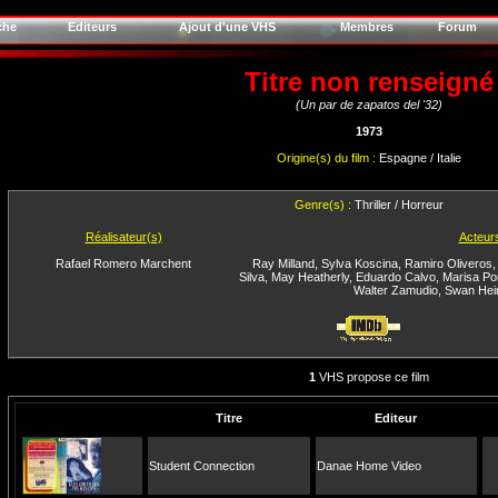
che
Editeurs
Ajout d'une VHS
Membres
Forum
Titre non renseigné
(Un par de zapatos del '32)
1973
Origine(s) du film :
Espagne / Italie
Genre(s) :
Thriller / Horreur
Réalisateur(s)
Acteur
Rafael Romero Marchent
Ray Milland
,
Sylva Koscina
,
Ramiro Oliveros
Silva
,
May Heatherly
,
Eduardo Calvo
,
Marisa Po
Walter Zamudio
,
Swan Hei
1
VHS propose ce film
Titre
Editeur
Student Connection
Danae Home Video