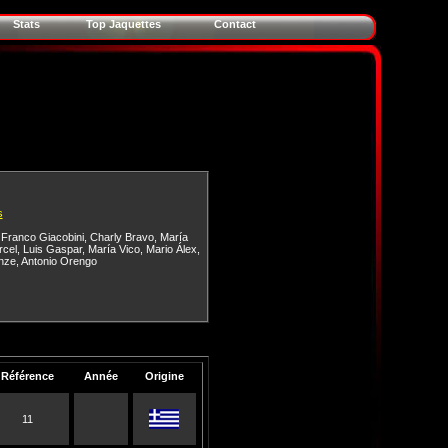
Stats
Top Jaquettes
Contact
s
,
Franco Giacobini
,
Charly Bravo
,
María
rcel
,
Luis Gaspar
,
María Vico
,
Mario Álex
,
nze
,
Antonio Orengo
Référence
Année
Origine
11