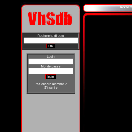
Recher
Recherche directe
Login
Mot de passe
Pas encore membre ?
S'inscrire