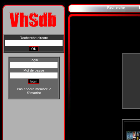
Recherche
Recherche directe
Login
Mot de passe
Pas encore membre ?
S'inscrire