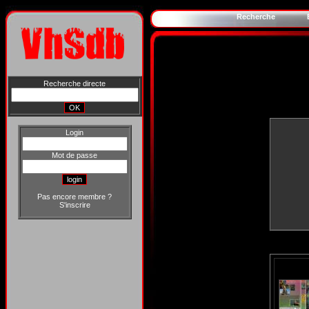
Recherche
Recherche directe
Login
Mot de passe
Pas encore membre ?
S'inscrire