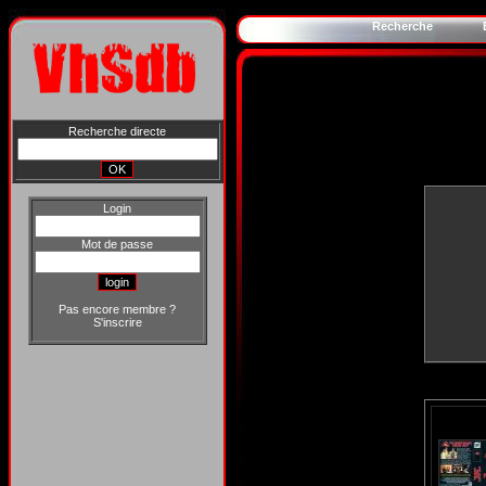
Recherche
Recherche directe
Login
Mot de passe
Pas encore membre ?
S'inscrire