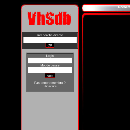
Recher
Recherche directe
Login
Mot de passe
Pas encore membre ?
S'inscrire