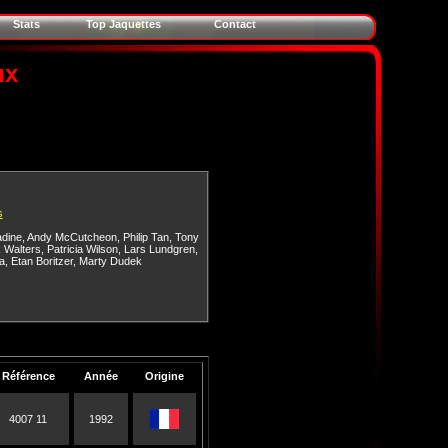
Stats
Top Jaquettes
Contact
ux
s
adine
,
Andy McCutcheon
,
Philip Tan
,
Tony
 Walters
,
Patricia Wilson
,
Lars Lundgren
,
a
,
Etan Boritzer
,
Marty Dudek
Référence
Année
Origine
4007 11
1992