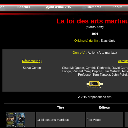
che
Editeurs
Ajout d'une VHS
Membres
Forum
La loi des arts martia
(Martial Law)
1991
Origine(s) du film :
Etats-Unis
Genre(s) :
Action / Arts martiaux
Réalisateur(s)
Acteur
Steve Cohen
Chad McQueen
,
Cynthia Rothrock
,
David Carr
Longo
,
Vincent Craig Dupree
,
Jim Malinda
,
Rick
Professor Toru Tanaka
,
John Fujiok
2
VHS proposent ce film
Titre
Editeur
La loi des arts martiaux
Fox Video