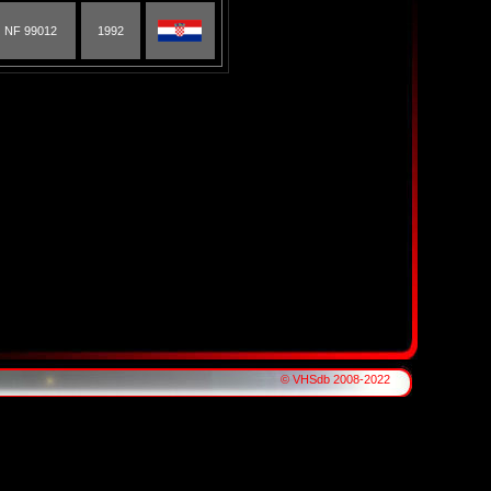
NF 99012
1992
© VHSdb 2008-2022