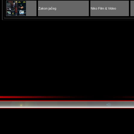
Zakon jačeg
Niko Film & Video