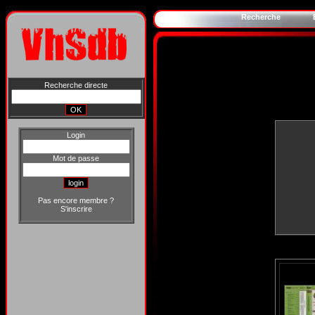
Recherche
Recherche directe
Login
Mot de passe
Pas encore membre ?
S'inscrire