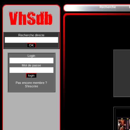
Recherche
Recherche directe
Login
Mot de passe
Pas encore membre ?
S'inscrire