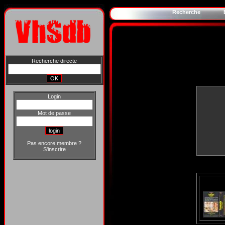
Recherche
Recherche directe
Login
Mot de passe
Pas encore membre ?
S'inscrire