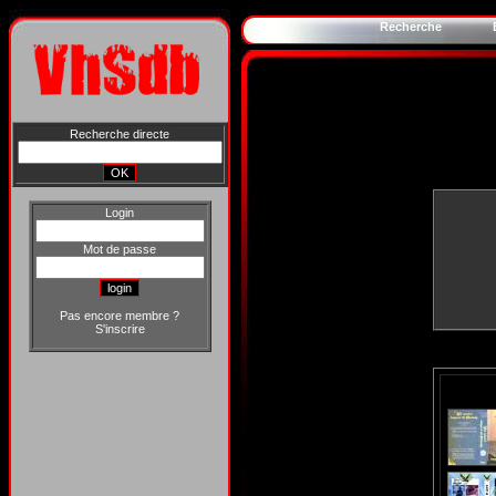
Recherche
Recherche directe
Login
Mot de passe
Pas encore membre ?
S'inscrire