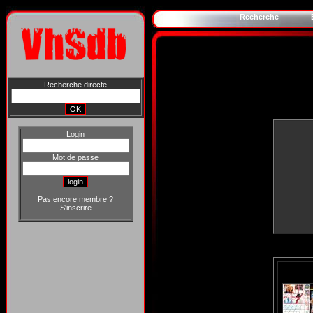
Recherche
Recherche directe
Login
Mot de passe
Pas encore membre ?
S'inscrire