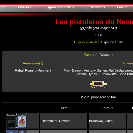
che
Editeurs
Ajout d'une VHS
Membres
Forum
Les pistoleros du Nev
(¿Quién grita venganza?)
1968
Origine(s) du film :
Espagne / Italie
Genre(s) :
Western
Réalisateur(s)
Acteur
Rafael Romero Marchent
Mark Damon
,
Anthony Steffen
,
Raf Baldassarre
Barboo
,
Dyanik Zurakowska
,
Barta Barr
2
VHS proposent ce film
Titre
Editeur
L'homme du Nevada
Broadway Video