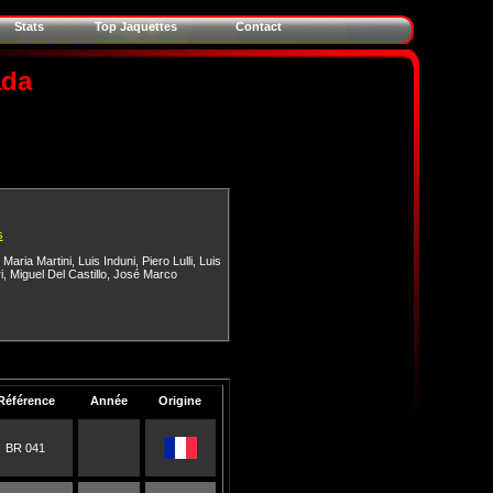
Stats
Top Jaquettes
Contact
ada
s
,
Maria Martini
,
Luis Induni
,
Piero Lulli
,
Luis
i
,
Miguel Del Castillo
,
José Marco
Référence
Année
Origine
BR 041