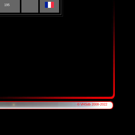
195
© VHSdb 2008-2022