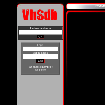
Recher
Recherche directe
Login
Mot de passe
Pas encore membre ?
S'inscrire