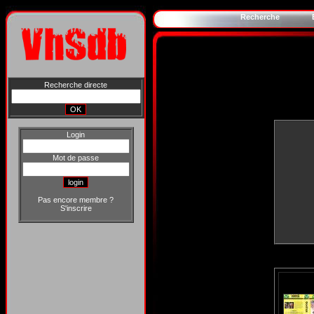
Recherche
Recherche directe
Login
Mot de passe
Pas encore membre ?
S'inscrire