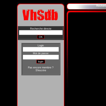
Recher
Recherche directe
Login
Mot de passe
Pas encore membre ?
S'inscrire