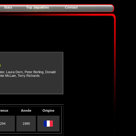
Stats
Top Jaquettes
Contact
s
ter
,
Laura Dern
,
Peter Berling
,
Donald
ette McLain
,
Terry Richards
rence
Année
Origine
294
1989