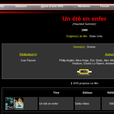
che
Editeurs
Ajout d'une VHS
Membres
Forum
Un été en enfer
(Haunted Summer)
1988
Origine(s) du film :
Etats-Unis
Genre(s) :
Drame
Réalisateur(s)
Acteur
Ivan Passer
Philip Anglim
,
Alice Krige
,
Eric Stoltz
,
Alex Win
Hodson
,
Giusto Lo Pipero
,
Antoin
1
VHS propose ce film
Titre
Editeur
Réfé
Un été en enfer
Delta Video
590