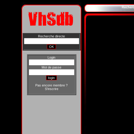
Recher
Recherche directe
Login
Mot de passe
Pas encore membre ?
S'inscrire