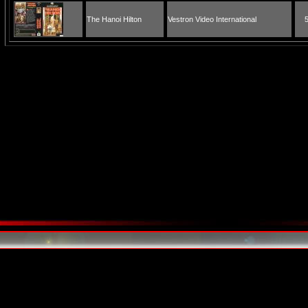
The Hanoi Hilton
Vestron Video International