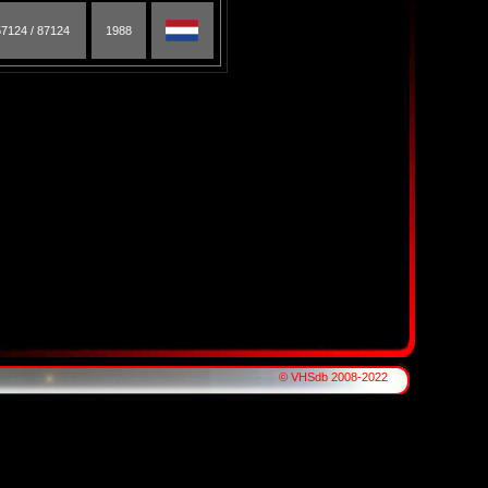
57124 / 87124
1988
© VHSdb 2008-2022