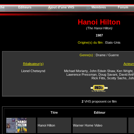
che
Editeurs
Ajout d'une VHS
Membres
Forum
Hanoi Hilton
(The Hanoi Hilton)
1987
Origine(s) du film :
Etats-Unis
Genre(s) :
Drame / Guerre
Réalisateur(s)
Acteur
Lionel Chetwynd
Michael Moriarty
,
John Edwin Shaw
,
Ken Wright
Lawrence Pressman
,
Doug Savant
,
David Ant
Rick Fitts
,
Scotty Sachs
,
Joh
2
VHS proposent ce film
Titre
Editeur
Hanoi Hilton
Warner Home Video