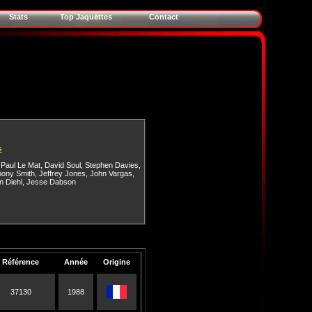
Stats
Top Jaquettes
Contact
s
,
Paul Le Mat
,
David Soul
,
Stephen Davies
,
hony Smith
,
Jeffrey Jones
,
John Vargas
,
n Diehl
,
Jesse Dabson
Référence
Année
Origine
37130
1988