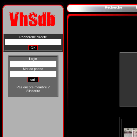
Recherche
Recherche directe
Login
Mot de passe
Pas encore membre ?
S'inscrire