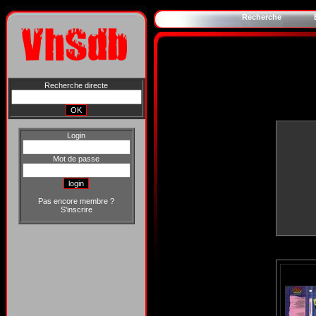
Recherche
Recherche directe
Login
Mot de passe
Pas encore membre ?
S'inscrire